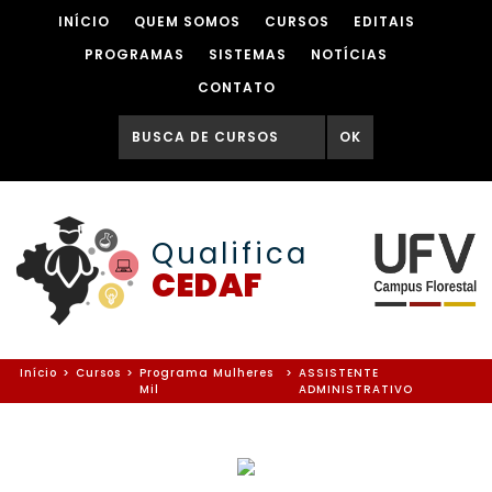
INÍCIO
QUEM SOMOS
CURSOS
EDITAIS
PROGRAMAS
SISTEMAS
NOTÍCIAS
CONTATO
OK
Qualifica
CEDAF
Início
>
Cursos
>
Programa Mulheres
>
ASSISTENTE
Mil
ADMINISTRATIVO