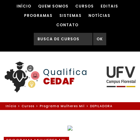
INÍCIO
QUEM SOMOS
CURSOS
EDITAIS
PROGRAMAS
SISTEMAS
NOTÍCIAS
CONTATO
OK
Qualifica
CEDAF
Início
>
Cursos
>
Programa Mulheres Mil
>
DEPILADORA