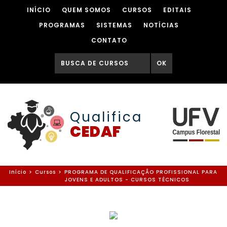
INÍCIO
QUEM SOMOS
CURSOS
EDITAIS
PROGRAMAS
SISTEMAS
NOTÍCIAS
CONTATO
OK
Qualifica
CEDAF
Início
>
Cursos
>
PROGRAMA DE QUALIFICAÇÃO PROFISSIONAL PARA
JOVENS E ADULTOS - CURSOS TÉCNICOS