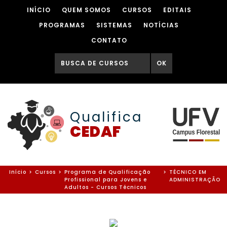
INÍCIO
QUEM SOMOS
CURSOS
EDITAIS
PROGRAMAS
SISTEMAS
NOTÍCIAS
CONTATO
OK
Qualifica
CEDAF
Início
>
Cursos
>
Programa de Qualificação
>
TÉCNICO EM
Profissional para Jovens e
ADMINISTRAÇÃO
Adultos - Cursos Técnicos